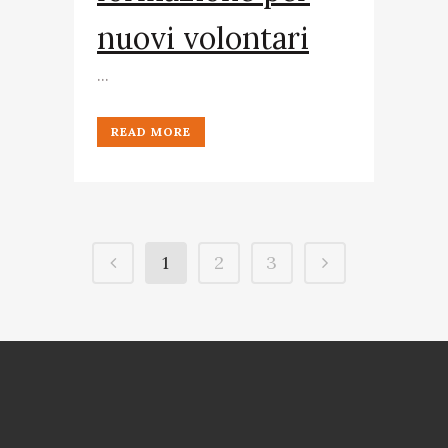
nuovi volontari
...
READ MORE
1
2
3